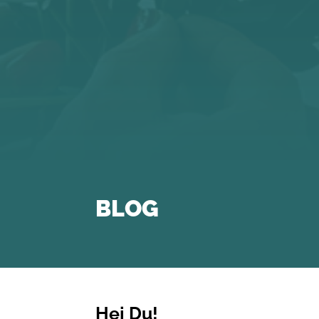
BLOG
Hej Du!