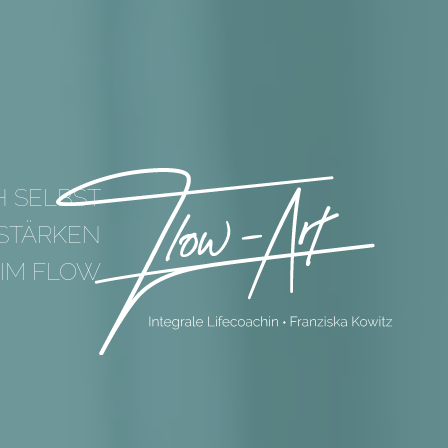
H SELBST
 STÄRKEN
 IM FLOW