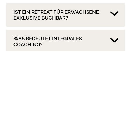
IST EIN RETREAT FÜR ERWACHSENE
EXKLUSIVE BUCHBAR?
WAS BEDEUTET INTEGRALES
COACHING?
WAS BEDEUTET LIFECOACHING?
WELCHE THEMEN GEHÖREN ZU
MEINER EXPERTISE?
WO SIND MEINE GRENZEN BEIM
COACHING?