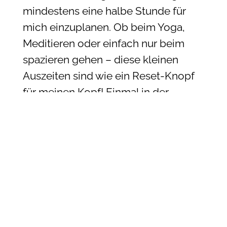
mindestens eine halbe Stunde für
mich einzuplanen. Ob beim Yoga,
Meditieren oder einfach nur beim
spazieren gehen – diese kleinen
Auszeiten sind wie ein Reset-Knopf
für meinen Kopf! Einmal in der
Woche treffe ich mich mit einer
Freundin oder gönne mir einen
Abend in der Sauna. Und einmal im
Monat plane ich ein ganzes
Wochenende nur für mich, um neue
Energie zu tanken. Ich gebe zu, das
ich noch kein Pro bin, aber ich übe
mich und es klappt schon viel