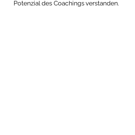
Potenzial des Coachings verstanden.
Coaches werden gebraucht; wir
haben etwas Wertvolles zu geben,
das vielen fehlt.
Doch wie erkennst Du einen
seriöse:n Coach:in? Da die
Berufsbezeichnung nicht geschützt
ist, achte darauf:
1️⃣ Ausbildung & Zertifikate
2️⃣ Spezielle Expertise
3️⃣ Kennenlern-Gespräch
4️⃣ Coaching-Vertrag