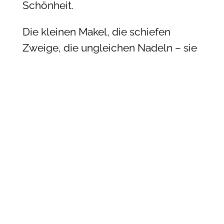
Schönheit.
Die kleinen Makel, die schiefen
Zweige, die ungleichen Nadeln – sie
erinnern uns daran, dass es nicht
Perfektion ist, die uns einzigartig
macht, sondern unsere Ecken und
Kanten. So wie bei uns Menschen. Es
sind unsere kleinen Eigenheiten,
unsere Unvollkommenheiten, die
unseren Charakter prägen.
Und du? Wie sieht dein
Weihnachtsbaum aus? Gerade und
perfekt? Oder auch mit kleinen