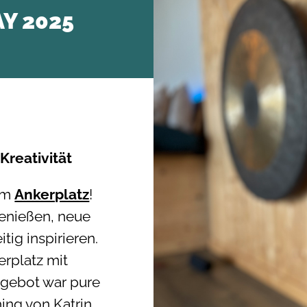
Y 2025
Kreativität
 im
Ankerplatz
!
genießen, neue
tig inspirieren.
rplatz mit
ngebot war pure
ing von Katrin