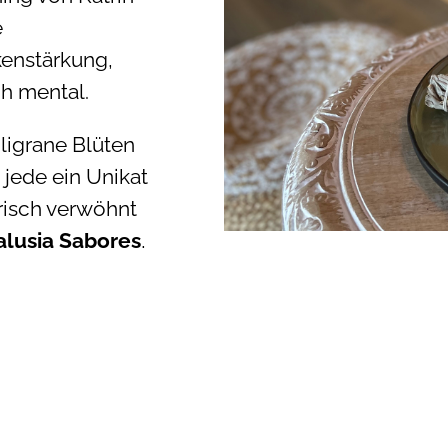
e
enstärkung,
ch mental.
iligrane Blüten
 jede ein Unikat
arisch verwöhnt
lusia Sabores
,
n diesen
te.
tz für die
zung, an Katrin
ihre Empathie,