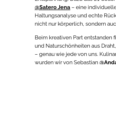
@Satero Jena
– eine individuell
Haltungsanalyse und echte Rück
nicht nur körperlich, sondern au
Beim kreativen Part entstanden f
und Naturschönheiten aus Draht,
– genau wie jede von uns. Kulin
wurden wir von Sebastian
@Anda
der mit spanischen Köstlichkeite
besonderen Tag perfekt abrunde
Herzlichen Dank an den
Ankerpla
verlässliche, herzliche Unterstüt
für ihr tiefgehendes Wissen und 