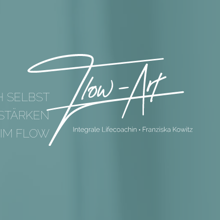
H SELBST
 STÄRKEN
 IM FLOW