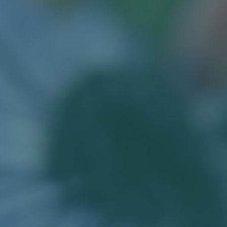
RETREATS
ABOUT
BEYOND